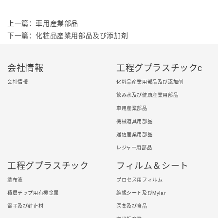
上一篇：車用産業部品
下一篇：化粧品産業用部品及び添加剤
会社情報
工程グプラスチックc
会社情報
化粧品産業用部品及び添加剤
飲み水及び健康産業用部品
車用産業部品
機械道具用部品
通信産業用部品
レジャー用部品
工程グプラスチック
フィルム＆シート
塗布液
プロセス用フィルム
積層チップ用有機金属
絶縁シート及びMylar
電子及び封止材
医薬及び食品