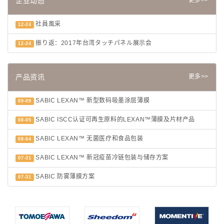
企业动态
更多>>
社員風采
12-24
振り返：2017年台湾タッチパネル展示会
12-24
产品资讯
更多>>
SABIC LEXAN™ 新型数码吸墨涂层薄膜
09-09
SABIC ISCC认证可再生原料的LEXAN™薄膜及片材产品
08-05
SABIC LEXAN™ 无菌医疗和食品包装
08-04
SABIC LEXAN™ 新冠疫苗冷链包装与储存方案
07-31
SABIC 防雾薄膜方案
07-31