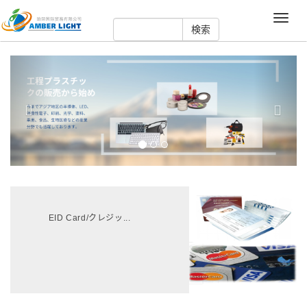
Toggle
naviga
Previous
Next
EID Card/クレジッ...