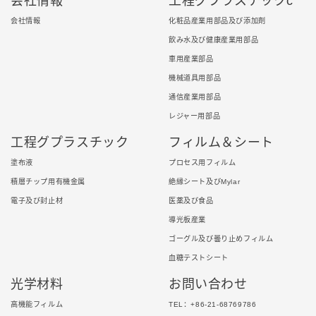
会社情報
工程グプラスチックc
会社情報
化粧品産業用部品及び添加剤
飲み水及び健康産業用部品
車用産業部品
機械道具用部品
通信産業用部品
レジャー用部品
工程グプラスチック
フィルム＆シート
塗布液
プロセス用フィルム
積層チップ用有機金属
絶縁シート及びMylar
電子及び封止材
医薬及び食品
導光板産業
ゴーグル及び曇り止めフィルム
血糖テストシート
光学材料
お問い合わせ
高機能フィルム
TEL：+86-21-68769786